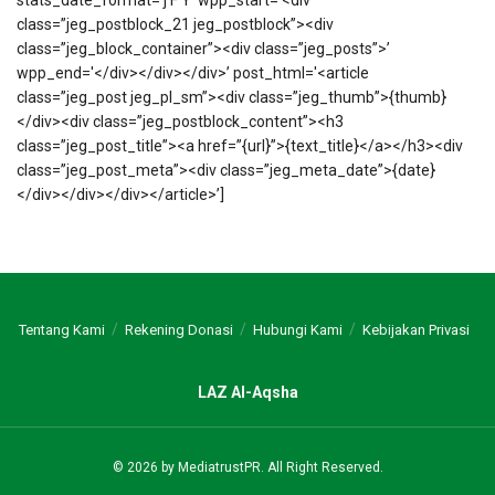
class=”jeg_postblock_21 jeg_postblock”><div
class=”jeg_block_container”><div class=”jeg_posts”>’
wpp_end='</div></div></div>’ post_html='<article
class=”jeg_post jeg_pl_sm”><div class=”jeg_thumb”>{thumb}
</div><div class=”jeg_postblock_content”><h3
class=”jeg_post_title”><a href=”{url}”>{text_title}</a></h3><div
class=”jeg_post_meta”><div class=”jeg_meta_date”>{date}
</div></div></div></article>’]
Tentang Kami
Rekening Donasi
Hubungi Kami
Kebijakan Privasi
LAZ Al-Aqsha
© 2026 by
MediatrustPR
. All Right Reserved.