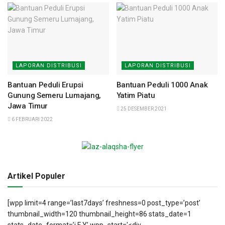
LAPORAN DISTRIBUSI
LAPORAN DISTRIBUSI
Bantuan Peduli Erupsi
Bantuan Peduli 1000 Anak
Gunung Semeru Lumajang,
Yatim Piatu
Jawa Timur
25 DESEMBER 2021
6 FEBRUARI 2022
Artikel Populer
[wpp limit=4 range=’last7days’ freshness=0 post_type=’post’
thumbnail_width=120 thumbnail_height=86 stats_date=1
stats_date_format=’j F Y’ wpp_start='<div